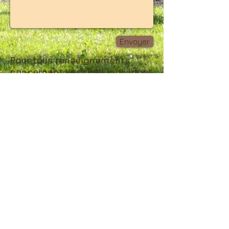
Envoyer
Pour tous renseignements
concernant l'accueil individuel
et de groupes à l'Abbaye,
écrire à :
foyer.autrey@gmail.com
tél. 03.29.65.89.30