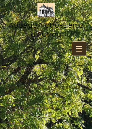
​​Abbaye Notre-Dame
d'Autrey
CONTACTS
Pour tous renseignements
concernant les jardins et les
chambres d'hôtes
Adresse:
Abbaye Notre-Dame d'Autrey
88700 AUTREY
Téléphone:
03.29.65.89.33