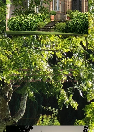
Localisation
Entre Nancy et Saint-Dié, au cœur des
Vosges, en Lorraine, venez découvrir une
magnifique Abbaye d'abord construite au
XIIème..