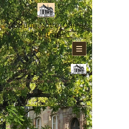
​​Abbaye Notre-Dame
d'Autrey
L'Abbaye
Un patrimoine au fil des
siècles....