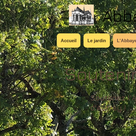
​​Ab
Accueil
Le jardin
L'Abbay
Souteni
Soutenez l
d'Autrey !