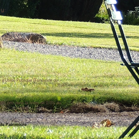
y:
d’Utilité Publique (Fondation du
 60% pris dans la limite de 0,5% du
du Patrimoine