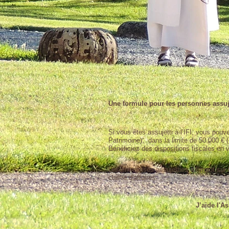
Une formule pour les personnes assujet
Si vous êtes assujetti à l’IFI, vous pou
Patrimoine), dans la limite de 50 000 € 
Bénéficiez des dispositions fiscales en v
Les entreprises assujetties à l'impôt sur
chiffre d'affaires.
J’aide l'A