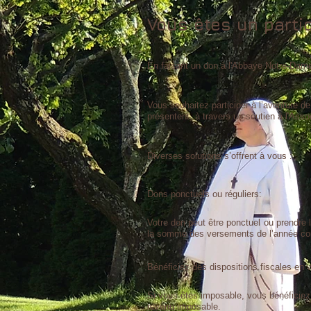
Vous êtes un partic
En faisant un don à l'Abbaye Notre-Dame 
Vous souhaitez participer à l’aventure de
présentent, à travers un soutien à l'As
Diverses solutions s’offrent à vous :
Dons ponctuels ou réguliers:
Votre don peut être ponctuel ou prendre
la somme des versements de l’année conce
Bénéficiez des dispositions fiscales en v
Si vous êtes imposable, vous bénéficiez 
revenu imposable.