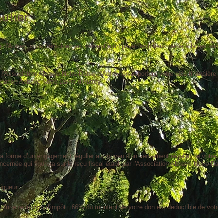
ulier:
d'Autrey, vous participez activement à un projet ambitieux dédié à la restaur
 l'Association Abbaye Notre-Dame d'Autrey en apportant votre aide financière a
sociation Abbaye Notre-Dame d'Autrey.
 la forme d’un engagement régulier au moyen d'un versement régulier de votre
rnée qui figurera sur le reçu fiscal établi par l'Association Abbaye Notre-D
igueur:
d'une réduction d'impôt : 66% du montant de votre don est déductible de votr