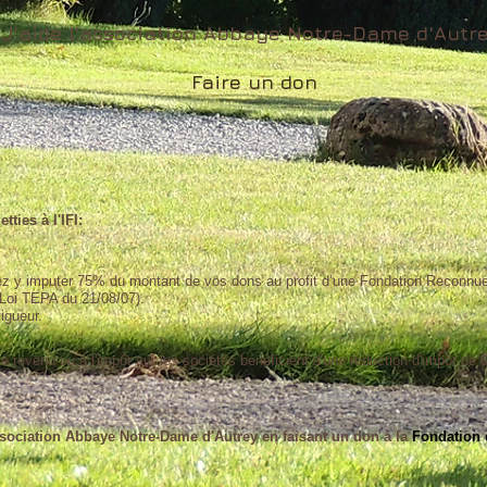
J'aide l'association Abbaye Notre-Dame d'Autre
Faire un don
ties à l'IFI:
vez y imputer 75% du montant de vos dons au profit d’une Fondation Reconnue 
(Loi TEPA du 21/08/07).
igueur.
 le revenu ou à l'impôt sur les sociétés bénéficient d'une réduction d'impôt de
ssociation Abbaye Notre-Dame d'Autrey en faisant un don à la
Fondation 