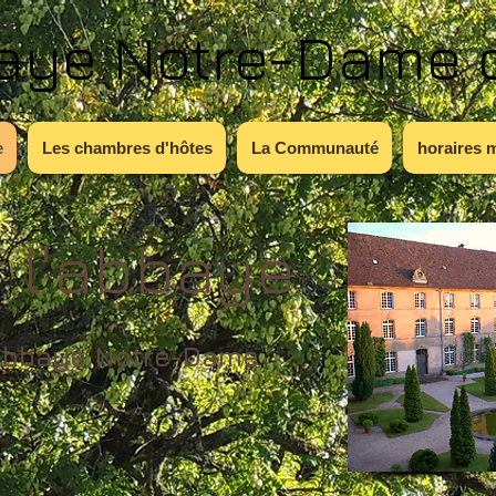
baye Notre-Dame 
e
Les chambres d'hôtes
La Communauté
horaires 
r l'abbaye
'Abbaye Notre-Dame