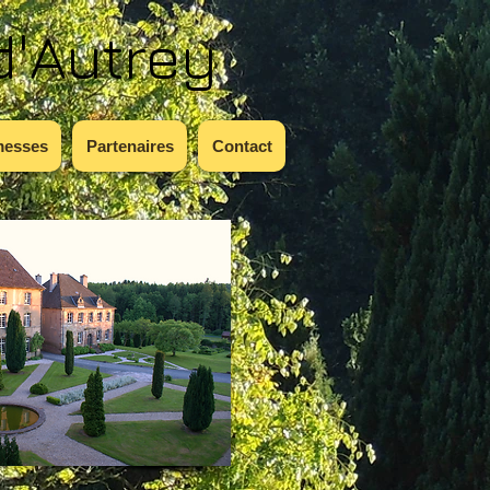
d'Autrey
messes
Partenaires
Contact