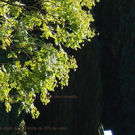
ation de son patrimoine.
u projet : différentes formules se
 don. Dans ce dernier cas c’est bien entendu
ame d'Autrey.
e impôt dans la limite de 20% de votre