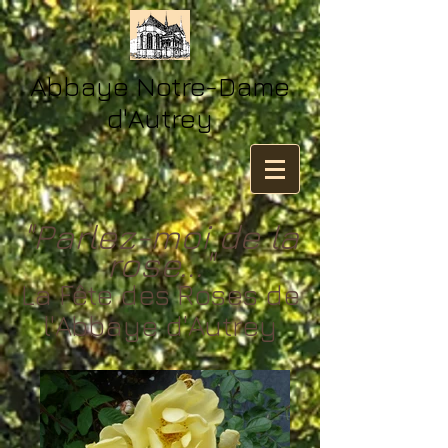
​​Abbaye Notre-Dame
d'Autrey
"Parlez-moi de la
rose..."
La Fête des Roses de
l'Abbaye d'Autrey